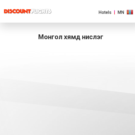
Hotels
MN
Монгол хямд нислэг
AMERICAS
EUROPE
ASIA
&
PACIFIC
AFRICA
&
MIDDLE
EAST
AUSTRALIA