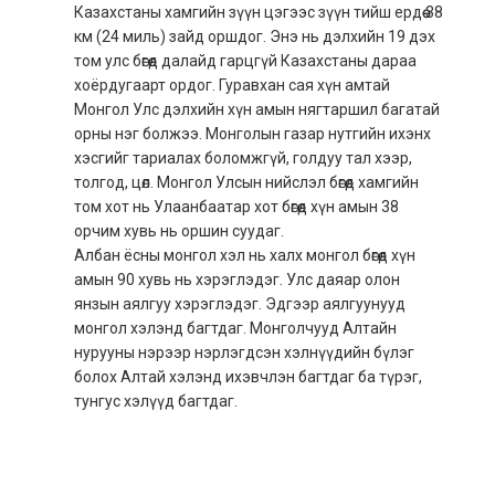
Казахстаны хамгийн зүүн цэгээс зүүн тийш ердөө 38
INDIA
км (24 миль) зайд оршдог. Энэ нь дэлхийн 19 дэх
том улс бөгөөд далайд гарцгүй Казахстаны дараа
भारत
хоёрдугаарт ордог. Гуравхан сая хүн амтай
Монгол Улс дэлхийн хүн амын нягтаршил багатай
орны нэг болжээ. Монголын газар нутгийн ихэнх
INDONESIA, EN
хэсгийг тариалах боломжгүй, голдуу тал хээр,
толгод, цөл. Монгол Улсын нийслэл бөгөөд хамгийн
INDONESIA, ID
том хот нь Улаанбаатар хот бөгөөд хүн амын 38
орчим хувь нь оршин суудаг.
澳門
Албан ёсны монгол хэл нь халх монгол бөгөөд хүн
амын 90 хувь нь хэрэглэдэг. Улс даяар олон
MALAYSIA, EN
янзын аялгуу хэрэглэдэг. Эдгээр аялгуунууд
монгол хэлэнд багтдаг. Монголчууд Алтайн
нурууны нэрээр нэрлэгдсэн хэлнүүдийн бүлэг
MALAYSIA, BM
болох Алтай хэлэнд ихэвчлэн багтдаг ба түрэг,
тунгус хэлүүд багтдаг.
MONGOLIA, EN
MYANMAR, EN