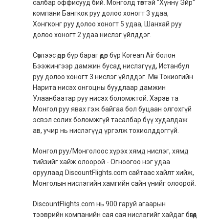
салбар оффисууд бий. Монголд төвтэй "Хүннү Эйр"
компани Бангкок руу долоо хоногт 3 удаа,
Хонгконг руу долоо хоногт 5 удаа, Шанхай руу
долоо хоногт 2 удаа нислэг үйлддэг.
Сөүлээс өдөр бүр бараг өдөр бүр Korean Air болон
Бээжингээр дамжин бусад нислэгүүд, Истанбул
руу долоо хоногт 3 нислэг үйлддэг. Мөн Токиогийн
Нарита нисэх онгоцны буудлаар дамжин
Улаанбаатар руу нисэх боломжтой. Хэрэв та
Монгол руу явах гэж байгаа бол буцаан олгохгүй
эсвэл солих боломжгүй тасалбар бүү худалдаж
ав, учир нь нислэгүүд үргэлж тохиолддоггүй.
Монгол руу/Монголоос хүрэх хямд нислэг, хямд
тийзийг хайж олоорой - Огноогоо нэг удаа
оруулаад DiscountFlights.com сайтаас хайлт хийж,
Монголын нислэгийн хамгийн сайн үнийг олоорой.
DiscountFlights.com нь 900 гаруй агаарын
тээврийн компанийн сая сая нислэгийг хайдаг бөгөөд