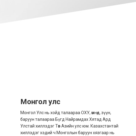
BANGLADESH
中国机票
CHINA, EN
CAMBODIA, EN
FIJI
日本
JAPAN, EN
Монгол улс
Монгол Улс нь хойд талаараа ОХУ, өмнөд, зүүн,
HONG KONG, EN
баруун талаараа Бүгд Найрамдах Хятад Ард
Улстай хиллэдэг Төв Азийн улс юм. Казахстантай
香港
хиллэдэг хэдий ч Монголын баруун хязгаар нь